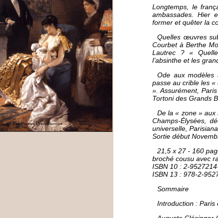
Longtemps, le frança
ambassades. Hier en
former et quêter la c
Quelles œuvres sub
Courbet à Berthe Mor
Lautrec ? « Quelle
l’absinthe et les gra
Ode aux modèles 
passe au crible les 
». Assurément, Pari
Tortoni des Grands B
De la « zone » aux a
Champs-Élysées, déc
universelle, Parisiana
Sortie début Novemb
21,5 x 27 - 160 pag
broché cousu avec r
ISBN 10 : 2-9527214
ISBN 13 : 978-2-952
Sommaire
Introduction : Pari