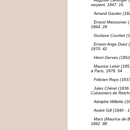
Auguste Clésinger 
serpent, 1847. 16
Amand Gautier (1825
Ernest Meissonier 
1864. 28
Gustave Courbet (1
Ernest-Ange Duez (1
1870. 42
Henri Gervex (1852 
Maurice Leloir (1853
à Paris, 1878. 54
Félicien Rops (1833
Jules Chéret (1836
Cuirassiers de Reich
Adolphe Willette (1
André Gill (1840 - 
Mars (Maurice de Bo
1882. 88