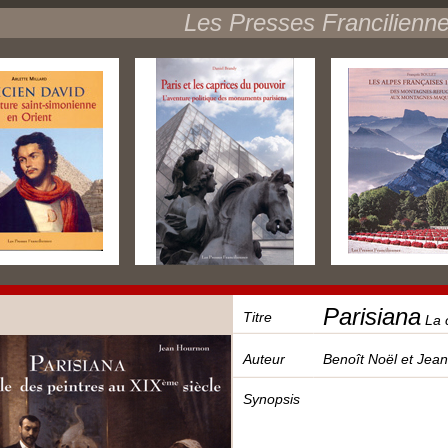
Les Presses Francilienn
Parisiana
Titre
La c
Auteur
Benoît Noël et Jea
Synopsis