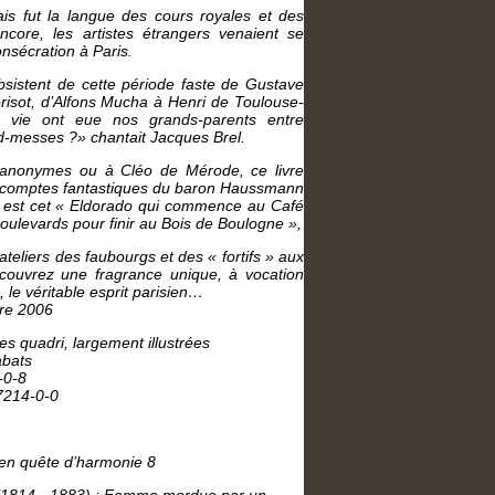
is fut la langue des cours royales et des
core, les artistes étrangers venaient se
onsécration à Paris
.
sistent de cette période faste de Gustave
isot, d’Alfons Mucha à Henri de Toulouse-
 vie ont eue nos grands-parents entre
nd-messes ?» chantait Jacques Brel.
anonymes ou à Cléo de Mérode, ce livre
« comptes fantastiques du baron Haussmann
s est cet « Eldorado qui commence au Café
oulevards pour finir au Bois de Boulogne »,
teliers des faubourgs et des « fortifs » aux
ouvrez une fragrance unique, à vocation
, le véritable esprit parisien…
re 2006
es quadri, largement illustrées
abats
-0-8
7214-0-0
s en quête d’harmonie 8