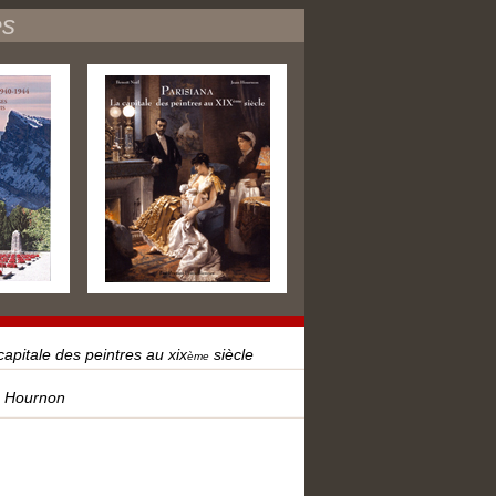
es
apitale des peintres au xix
siècle
ème
n Hournon