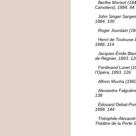
Berthe Morisot (184
Canotiers), 1884. 94
John Singer Sargent
1884. 100
Roger Jourdain (18
Henri de Toulouse-L
1886. 114
Jacques-Émile Blanc
de Régnier, 1893. 12
Ferdinand Lunel (1
l’Opéra, 1893. 126
Alfons Mucha (1860 
Alexandre Falguièr
138
Édouard Debat-Ponsa
1898. 144
Théophile-Alexandr
Théâtre de la Porte S